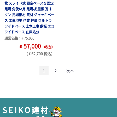
枚 スライド式 固定ベースを固定
足場 角使い用 足場板 屋根 瓦 ト
タン 足場部材 資材 ジャッキベー
ス 工事現場 作業 軽量 ウルトラ
ワイドベース 土木工事 敷板 エコ
ワイドベース 在庫処分
通常価格：
¥ 75,000
¥ 57,000
（税別）
（ ¥ 62,700 税込）
1
2
次へ