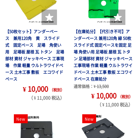
【50枚セット】アンダーベー
【在庫処分】【代引き不可】ア
ス 兼用120角 黄 スライド
ンダーベース 兼用120角 緑 50枚
式 固定ベース 足場 角使い
スライド式 固定ベースを固定 足
用 足場板 屋根 瓦 トタン 足場
場 角使い用 足場板 屋根 瓦 トタ
部材 資材 ジャッキベース 工事現
ン 足場部材 資材 ジャッキベース
場 作業 軽量 ウルトラワイドベ
工事現場 作業 軽量 ウルトラワイ
ース 土木工事 敷板 エコワイド
ドベース 土木工事 敷板 エコワイ
ベース
ドベース 在庫処分
通常価格：
¥ 13,500
¥ 10,000
（税別）
¥ 10,000
（税別）
（ ¥ 11,000 税込）
（ ¥ 11,000 税込）
New
New