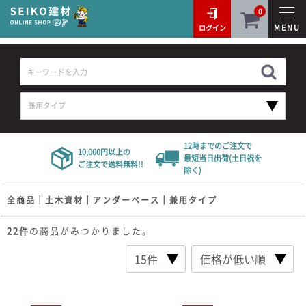
0
MENU
ログイン
12時までのご注文で
10,000円以上の
最短当日出荷(土日祝を
ご注文で送料無料!!
除く)
全商品
土木資材
アンダーベース
兼用タイプ
22
件
の商品がみつかりました。