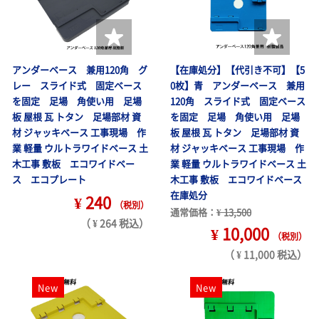
アンダーベース 兼用120角 グ
【在庫処分】【代引き不可】【5
レー スライド式 固定ベース
0枚】青 アンダーベース 兼用
を固定 足場 角使い用 足場
120角 スライド式 固定ベース
板 屋根 瓦 トタン 足場部材 資
を固定 足場 角使い用 足場
材 ジャッキベース 工事現場 作
板 屋根 瓦 トタン 足場部材 資
業 軽量 ウルトラワイドベース 土
材 ジャッキベース 工事現場 作
木工事 敷板 エコワイドベー
業 軽量 ウルトラワイドベース 土
ス エコプレート
木工事 敷板 エコワイドベース
在庫処分
¥ 240
（税別）
通常価格：
¥ 13,500
（ ¥ 264 税込）
¥ 10,000
（税別）
（ ¥ 11,000 税込）
New
New