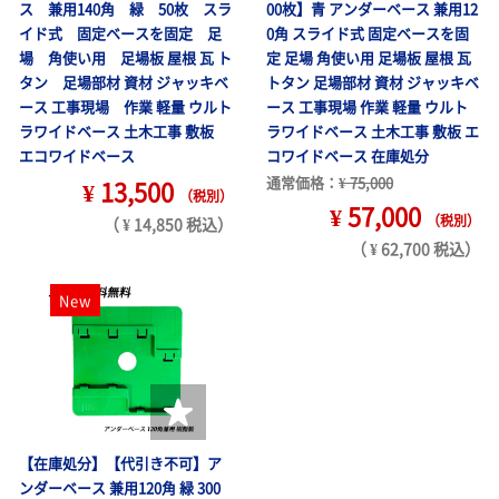
ス 兼用140角 緑 50枚 スラ
00枚】青 アンダーベース 兼用12
イド式 固定ベースを固定 足
0角 スライド式 固定ベースを固
場 角使い用 足場板 屋根 瓦 ト
定 足場 角使い用 足場板 屋根 瓦
タン 足場部材 資材 ジャッキベ
トタン 足場部材 資材 ジャッキベ
ース 工事現場 作業 軽量 ウルト
ース 工事現場 作業 軽量 ウルト
ラワイドベース 土木工事 敷板
ラワイドベース 土木工事 敷板 エ
エコワイドベース
コワイドベース 在庫処分
通常価格：
¥ 75,000
¥ 13,500
（税別）
¥ 57,000
（税別）
（ ¥ 14,850 税込）
（ ¥ 62,700 税込）
New
【在庫処分】【代引き不可】ア
ンダーベース 兼用120角 緑 300