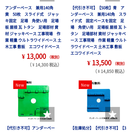
アンダーベース 兼用140角
【代引き不可】【50枚】青 ア
黄 50枚 スライド式 ジャッ
ンダーベース 兼用140角 スラ
キ固定 足場 角使い用 足場
イド式 固定ベースを固定 足
板 屋根 瓦 トタン 足場部材 資
場 角使い用 足場板 屋根 瓦 ト
材 ジャッキベース 工事現場 作
タン 足場部材 資材 ジャッキベ
業 軽量 ウルトラワイドベース 土
ース 工事現場 作業 軽量 ウルト
木工事 敷板 エコワイドベース
ラワイドベース 土木工事 敷板
エコワイドベース
¥ 13,000
（税別）
¥ 13,500
（税別）
（ ¥ 14,300 税込）
（ ¥ 14,850 税込）
New
New
【代引き不可】アンダーベー
【在庫処分】【代引き不可】【3