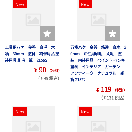
New
New
工具用ハケ 金巻 白毛 木
万能ハケ 金巻 筋違 白木 3
柄 30mm 塗料 補修用品 塗
0mm 油性用刷毛 刷毛 塗
装用具 刷毛 筆 21565
装 内装用品 ペイント ペンキ
塗料 インテリア ガーデン
¥ 90
（税別）
アンティーク ナチュラル 雑
（ ¥ 99 税込）
貨 21522
¥ 119
（税別）
（ ¥ 131 税込）
New
New