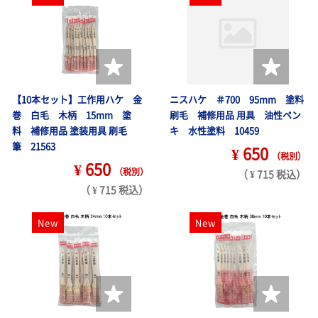
【10本セット】工作用ハケ 金
ニスハケ ＃700 95mm 塗料
巻 白毛 木柄 15mm 塗
刷毛 補修用品 用具 油性ペン
料 補修用品 塗装用具 刷毛
キ 水性塗料 10459
筆 21563
¥ 650
（税別）
¥ 650
（税別）
（ ¥ 715 税込）
（ ¥ 715 税込）
New
New