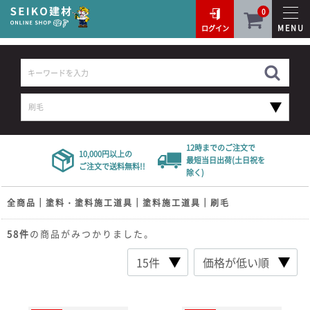
0
MENU
ログイン
12時までのご注文で
10,000円以上の
最短当日出荷(土日祝を
ご注文で送料無料!!
除く)
全商品
塗料・塗料施工道具
塗料施工道具
刷毛
58
件
の商品がみつかりました。